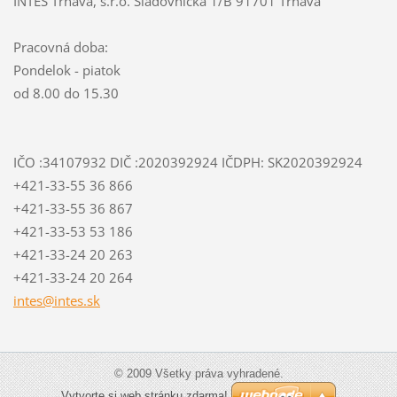
INTES Trnava, s.r.o. Sladovnícka 1/B 91701 Trnava
Pracovná doba:
Pondelok - piatok
od 8.00 do 15.30
IČO :34107932 DIČ :2020392924 IČDPH: SK2020392924
+421-33-55 36 866
+421-33-55 36 867
+421-33-53 53 186
+421-33-24 20 263
+421-33-24 20 264
intes@in
tes.sk
© 2009 Všetky práva vyhradené.
Vytvorte si web stránku zdarma!